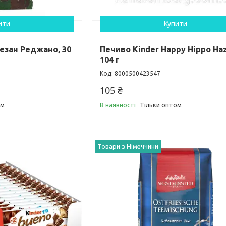
ити
Купити
езан Реджано, 30
Печиво Kinder Happy Hippo Ha
104 г
8000500423547
105 ₴
ом
В наявності
Тільки оптом
Товари з Німеччини