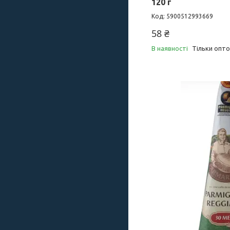
120 г
5900512993669
58 ₴
В наявності
Тільки опт