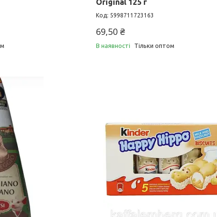
Original 125 г
5998711723163
69,50 ₴
ом
В наявності
Тільки оптом