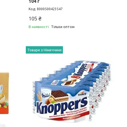
104 г
8000500423547
105 ₴
В наявності
Тільки оптом
Товари з Німеччини