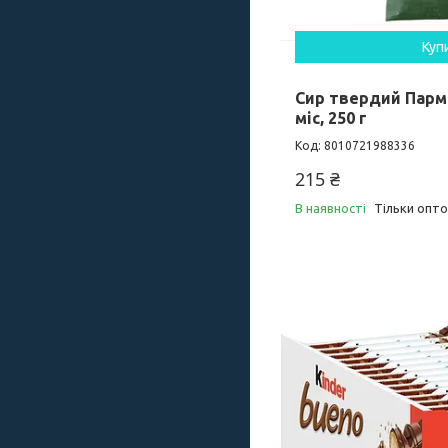
Куп
Сир твердий Парм
міс, 250 г
8010721988336
215 ₴
В наявності
Тільки опт