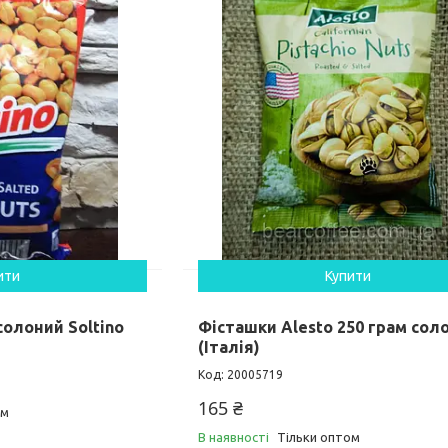
ити
Купити
солоний Soltino
Фісташки Alesto 250 грам соло
(Італія)
20005719
165 ₴
ом
В наявності
Тільки оптом