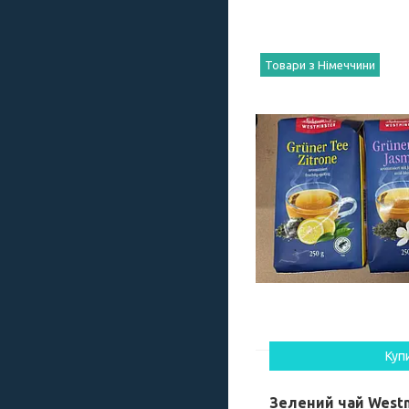
Товари з Німеччини
Куп
Зелений чай Westm