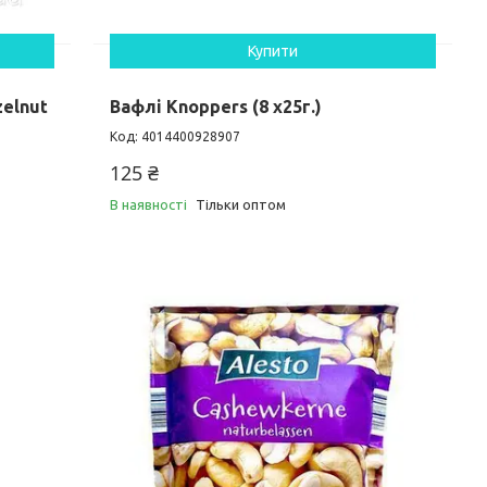
Купити
zelnut
Вафлі Knoppers (8 x25г.)
4014400928907
125 ₴
В наявності
Тільки оптом