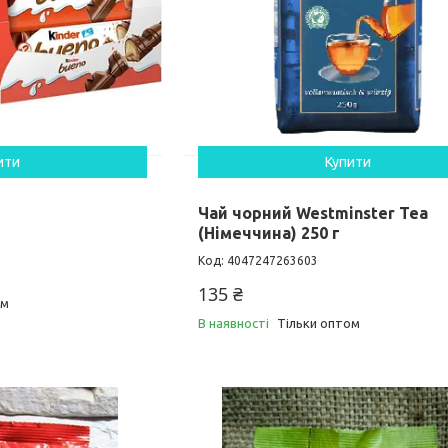
ити
Купити
Чай чорний Westminster Tea
(Німеччина) 250 г
4047247263603
135 ₴
ом
В наявності
Тільки оптом