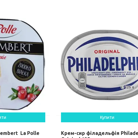
ити
Купити
embert La Polle
Крем-сир філадельфія Philade