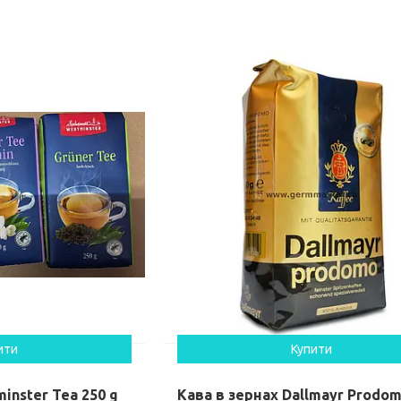
ити
Купити
inster Tea 250 g
Кава в зернах Dallmayr Prodom