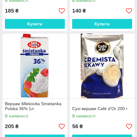
В наявності
В наявності
185
140
₴
₴
Купити
Купити
Вершки Mlekovita Smietanka
Polska 36% 1л
Сухі вершки Café d’Or 200 г
В наявності
В наявності
205
56
₴
₴