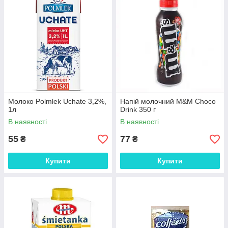
Молоко Polmlek Uchate 3,2%,
Напій молочний M&M Choco
1л
Drink 350 г
В наявності
В наявності
55
77
₴
₴
Купити
Купити