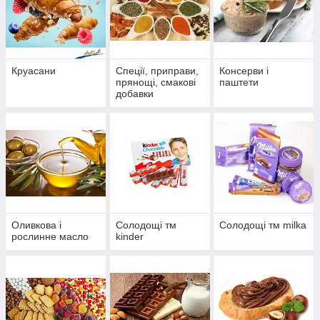
Круасани
Спеції, приправи,
Консерви і
прянощі, смакові
паштети
добавки
Оливкова і
Солодощі тм
Солодощі тм milka
рослинне масло
kinder