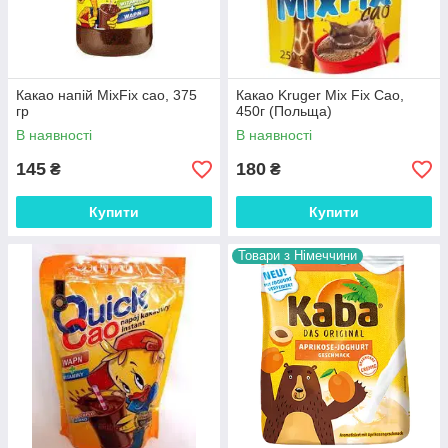
Какао напій MixFix cao, 375
Какао Kruger Mix Fix Cao,
гр
450г (Польща)
В наявності
В наявності
145
180
₴
₴
Купити
Купити
Товари з Німеччини