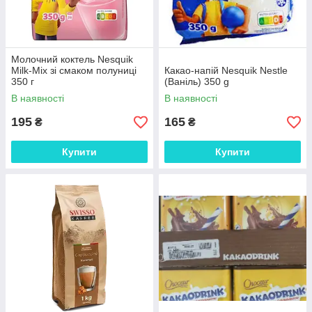
Молочний коктель Nesquik
Milk-Mix зі смаком полуниці
Какао-напій Nesquik Nestle
350 г
(Ваніль) 350 g
В наявності
В наявності
195
165
₴
₴
Купити
Купити