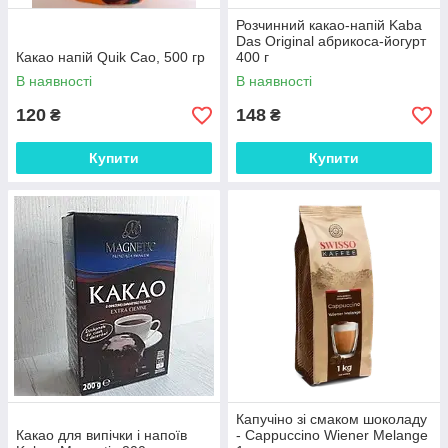
Розчинний какао-напій Kaba
Das Original абрикоса-йогурт
Какао напій Quik Cao, 500 гр
400 г
В наявності
В наявності
120
148
₴
₴
Купити
Купити
Капучіно зі смаком шоколаду
Какао для випічки і напоїв
- Cappuccino Wiener Melange