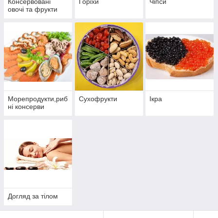
Консервовані
Горіхи
Чіпси
овочі та фрукти
Морепродукти,риб
Сухофрукти
Ікра
ні консерви
Догляд за тілом