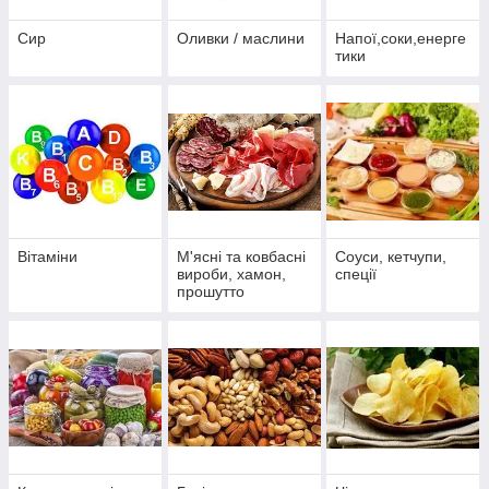
Сир
Оливки / маслини
Напої,соки,енерге
тики
Вітаміни
М'ясні та ковбасні
Соуси, кетчупи,
вироби, хамон,
спеції
прошутто