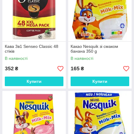
Кава 3в1 Senseo Classic 48
Какао Nesquik зі смаком
стіків
банана 350 g
В наявності
В наявності
352
165
₴
₴
Купити
Купити