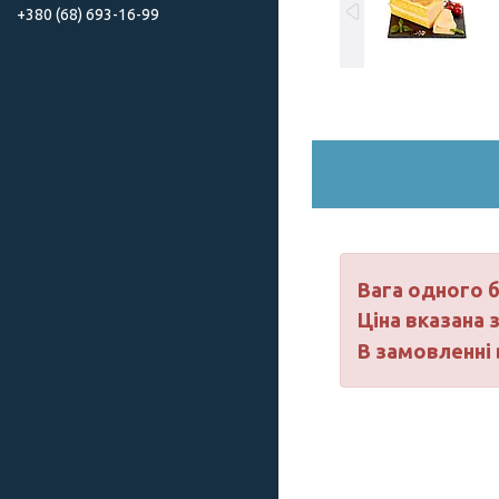
+380 (68) 693-16-99
Вага одного б
Ціна вказана з
В замовленні 