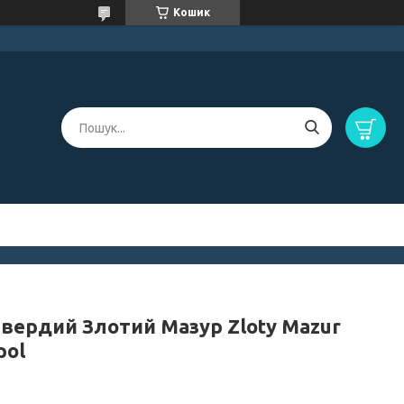
Кошик
твердий Злотий Мазур Zloty Mazur
pol