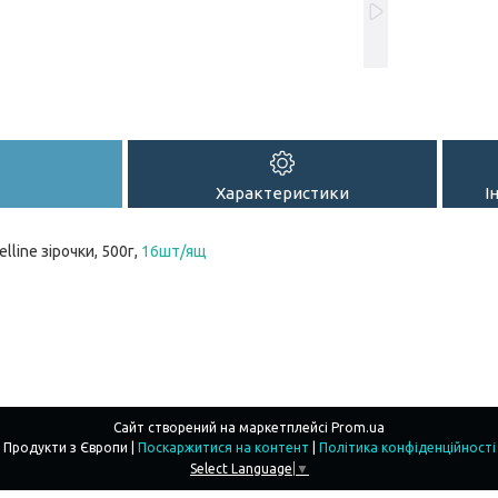
Характеристики
І
elline зірочки, 500г,
16шт/ящ
Сайт створений на маркетплейсі
Prom.ua
Продукти з Європи |
Поскаржитися на контент
|
Політика конфіденційності
Select Language
▼