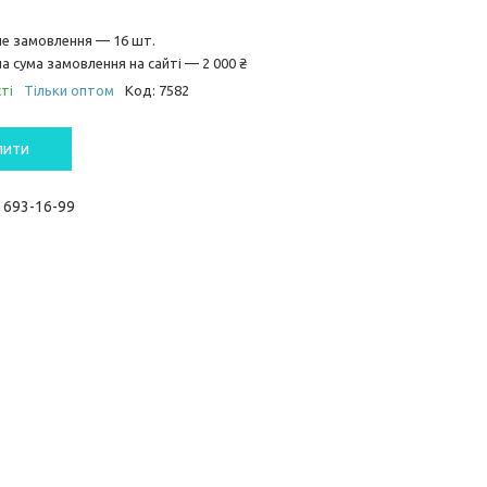
не замовлення — 16 шт.
а сума замовлення на сайті — 2 000 ₴
ті
Тільки оптом
Код:
7582
пити
) 693-16-99