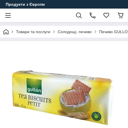
Продукти з Європи
Товари та послуги
Солодощі, печиво
Печиво GULL