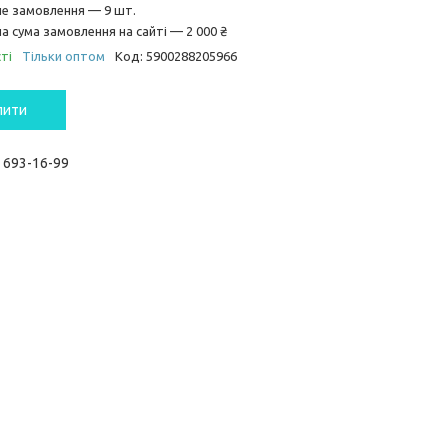
не замовлення — 9 шт.
а сума замовлення на сайті — 2 000 ₴
ті
Тільки оптом
Код:
5900288205966
пити
) 693-16-99