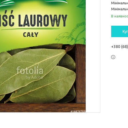
Мінімаль
Мінімальн
В наявнос
Ку
+380 (68