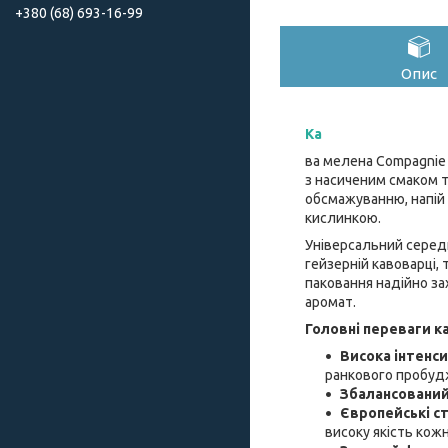
+380 (68) 693-16-99
Опис
Ка
ва мелена Compagnie 
з насиченим смаком 
обсмажуванню, напій 
кислинкою.
Універсальний середн
гейзерній кавоварці,
паковання надійно за
аромат.
Головні переваги ка
Висока інтенсив
ранкового пробуд
Збалансований
Європейські с
високу якість кожн