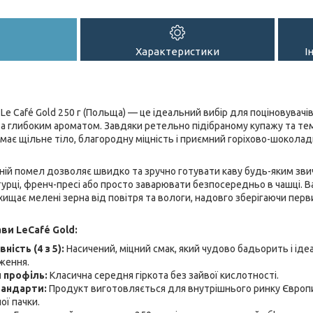
Характеристики
І
Le Café Gold 250 г (Польща) — це ідеальний вибір для поціновувачі
та глибоким ароматом. Завдяки ретельно підібраному купажу та т
має щільне тіло, благородну міцність і приємний горіхово-шоколад
ій помел дозволяє швидко та зручно готувати каву будь-яким зви
 турці, френч-пресі або просто заварювати безпосередньо в чашці.
хищає мелені зерна від повітря та вологи, надовго зберігаючи перв
ви LeCafé Gold:
ність (4 з 5):
Насичений, міцний смак, який чудово бадьорить і ід
ження.
 профіль:
Класична середня гіркота без зайвої кислотності.
тандарти:
Продукт виготовляється для внутрішнього ринку Європи
ої пачки.