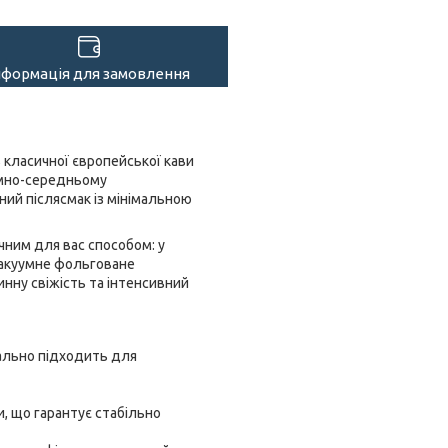
нформація для замовлення
в класичної європейської кави
емно-середньому
ний післясмак із мінімальною
чним для вас способом: у
 Вакуумне фольговане
инну свіжість та інтенсивний
еально підходить для
, що гарантує стабільно