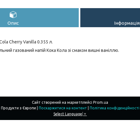
Опис
Інформація
ola Cherry Vanilla 0.355 л.
ьний газований напій Кока Кола зі смаком вишні ваніллю.
Сайт створений на маркетплейсі
Prom.ua
Продукти з Європи |
Поскаржитися на контент
|
Політика конфіденційності
Select Language
▼