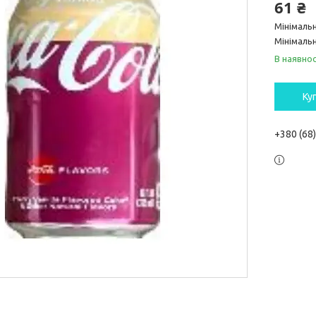
61 ₴
Мінімаль
Мінімальн
В наявнос
Ку
+380 (68