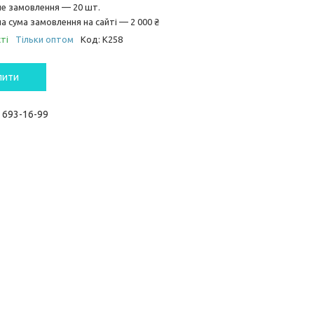
не замовлення — 20 шт.
а сума замовлення на сайті — 2 000 ₴
ті
Тільки оптом
Код:
К258
пити
) 693-16-99