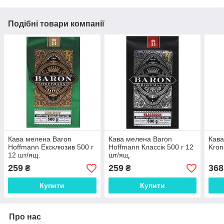
Подібні товари компанії
Кава мелена Baron
Кава мелена Baron
Кава
Hoffmann Ексклюзив 500 г
Hoffmann Классік 500 г 12
Kron
12 шт/ящ.
шт/ящ.
259
259
368
₴
₴
Купити
Купити
Про нас