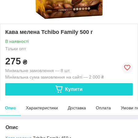
Кава мелена Tchibo Family 500 г
В наявності
Тільки опт
275
₴
Мінімальне замовлення — 8 шт.
Мінімальна сума замовлення на сайті — 2 000 ₴
Купити
Опис
Характеристики
Доставка
Оплата
Умови п
Опис
Кава мелена
Tchibo Family 450 г