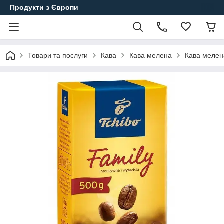
Продукти з Європи
Товари та послуги
Кава
Кава мелена
Кава мелена