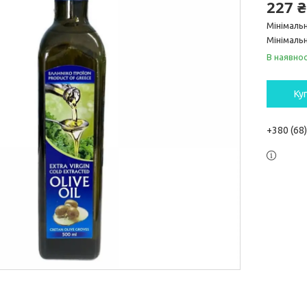
227 ₴
Мінімаль
Мінімальн
В наявнос
Ку
+380 (68