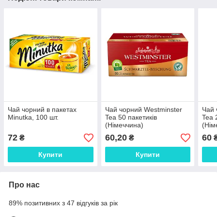
Чай чорний в пакетах
Чай чорний Westminster
Чай 
Minutka, 100 шт.
Tea 50 пакетиків
Tea 
(Німеччина)
(Нім
72
60,20
60
₴
₴
Купити
Купити
Про нас
89% позитивних з 47 відгуків за рік