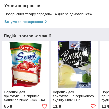
Умови повернення
Повернення товару впродовж 14 днів за домовленістю
Всі умови повернення
Подібні товари компанії
Порошок для
Порошок для
Пор
приготування сирника
приготування вершкового
приг
Sernik na zimno Emix, 193
пудінгу Emix 41 г
пуді
гр
65
11
11
₴
₴