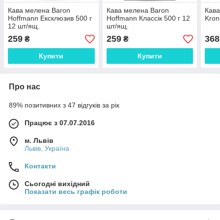
Кава мелена Baron
Кава мелена Baron
Кава
Hoffmann Ексклюзив 500 г
Hoffmann Классік 500 г 12
Kron
12 шт/ящ.
шт/ящ.
259
259
368
₴
₴
Купити
Купити
Про нас
89% позитивних з 47 відгуків за рік
Працює з 07.07.2016
м. Львів
Львів, Україна
Контакти
Сьогодні вихідний
Показати весь графік роботи