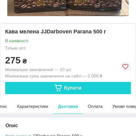
Кава мелена JJDarboven Parana 500 г
В наявності
Тільки опт
275
₴
Мінімальне замовлення — 10 шт.
Мінімальна сума замовлення на сайті — 2 000 ₴
Купити
пис
Характеристики
Доставка
Оплата
Умови пове
Опис
Кава мелена
JJDarboven Parana 500 г