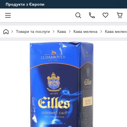
Продукти з Європи
Товари та послуги
Кава
Кава мелена
Кава мелена