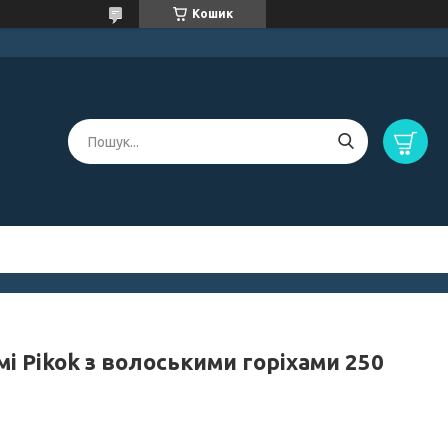
Кошик
і Pikok з волоськими горіхами 250